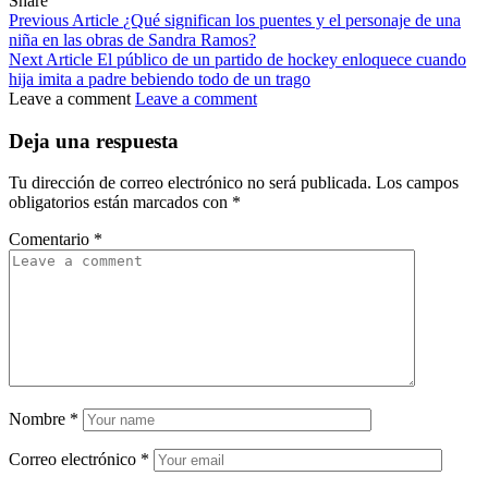
Share
Previous Article
¿Qué significan los puentes y el personaje de una
niña en las obras de Sandra Ramos?
Next Article
El público de un partido de hockey enloquece cuando
hija imita a padre bebiendo todo de un trago
Leave a comment
Leave a comment
Deja una respuesta
Tu dirección de correo electrónico no será publicada.
Los campos
obligatorios están marcados con
*
Comentario
*
Nombre
*
Correo electrónico
*