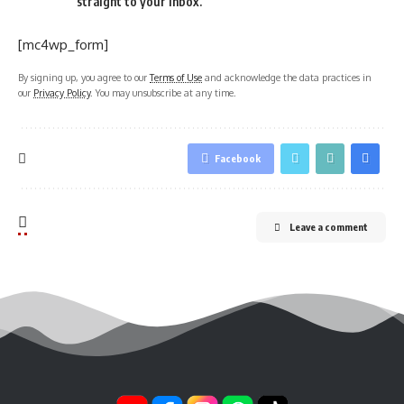
straight to your inbox.
[mc4wp_form]
By signing up, you agree to our
Terms of Use
and acknowledge the data practices in
our
Privacy Policy
. You may unsubscribe at any time.
Facebook
Leave a comment