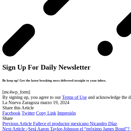
Sign Up For Daily Newsletter
Be keep up! Get the latest breaking news delivered straight to your inbox.
[mc4wp_form]
By signing up, you agree to our
Terms of Use
and acknowledge the da
La Nueva Zaragoza
marzo 19, 2024
Share this Article
Facebook
Twitter
Copy Link
Impresión
Share
Previous Article
Fallece el productor mexicano Nicandro Díaz
Next Article
¿Será Aaron Taylor-Johnson el “próximo James Bond”? Lo