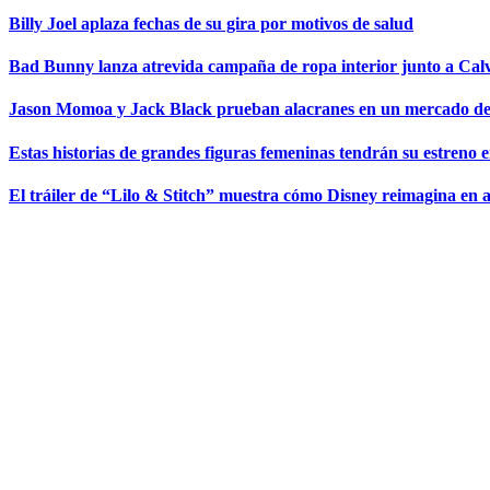
Billy Joel aplaza fechas de su gira por motivos de salud
Bad Bunny lanza atrevida campaña de ropa interior junto a Calv
Jason Momoa y Jack Black prueban alacranes en un mercado de
Estas historias de grandes figuras femeninas tendrán su estreno
El tráiler de “Lilo & Stitch” muestra cómo Disney reimagina en a