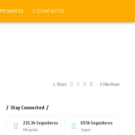
PICIANTES
CONTACTO
Share
0 Min Read
Stay Connected
235.3k
Seguidores
69.1k
Seguidores
Me gusta
Seguir