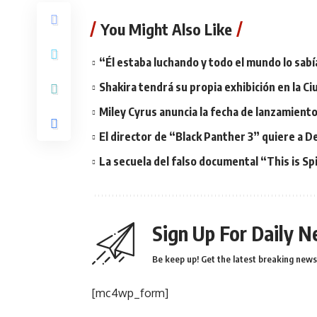
You Might Also Like
“Él estaba luchando y todo el mundo lo sab
Shakira tendrá su propia exhibición en la C
Miley Cyrus anuncia la fecha de lanzamient
El director de “Black Panther 3” quiere a D
La secuela del falso documental “This is Sp
Sign Up For Daily N
Be keep up! Get the latest breaking news 
[mc4wp_form]