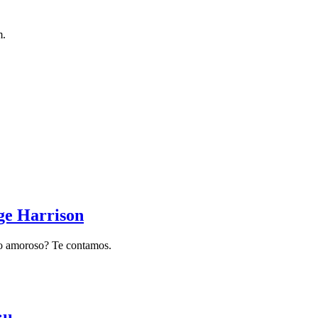
m.
rge Harrison
ulo amoroso? Te contamos.