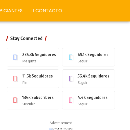
PICIANTES
CONTACTO
Stay Connected
235.3k
Seguidores
69.1k
Seguidores
Me gusta
Seguir
11.6k
Seguidores
56.4k
Seguidores
Pin
Seguir
136k
Subscribers
4.4k
Seguidores
Suscribir
Seguir
- Advertisement -