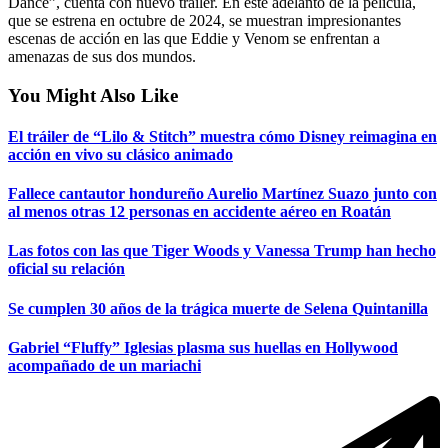
Dance”, cuenta con nuevo tráiler. En este adelanto de la película,
que se estrena en octubre de 2024, se muestran impresionantes
escenas de acción en las que Eddie y Venom se enfrentan a
amenazas de sus dos mundos.
You Might Also Like
El tráiler de “Lilo & Stitch” muestra cómo Disney reimagina en
acción en vivo su clásico animado
Fallece cantautor hondureño Aurelio Martínez Suazo junto con
al menos otras 12 personas en accidente aéreo en Roatán
Las fotos con las que Tiger Woods y Vanessa Trump han hecho
oficial su relación
Se cumplen 30 años de la trágica muerte de Selena Quintanilla
Gabriel “Fluffy” Iglesias plasma sus huellas en Hollywood
acompañado de un mariachi