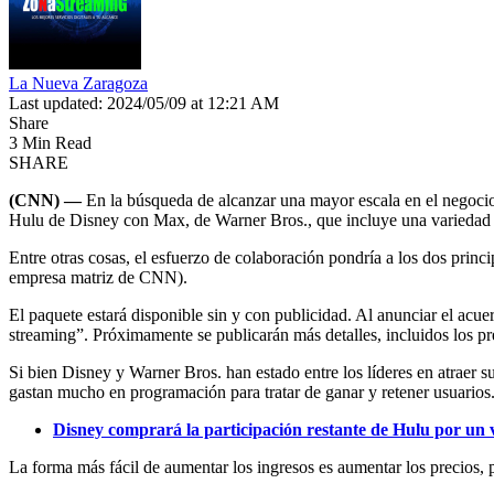
La Nueva Zaragoza
Last updated: 2024/05/09 at 12:21 AM
Share
3 Min Read
SHARE
(CNN) —
En la búsqueda de alcanzar una mayor escala en el negocio
Hulu de Disney con Max, de Warner Bros., que incluye una variedad
Entre otras cosas, el esfuerzo de colaboración pondría a los dos pri
empresa matriz de CNN).
El paquete estará disponible sin y con publicidad. Al anunciar el acu
streaming”. Próximamente se publicarán más detalles, incluidos los pre
Si bien Disney y Warner Bros. han estado entre los líderes en atraer sus
gastan mucho en programación para tratar de ganar y retener usuarios
Disney comprará la participación restante de Hulu por un 
La forma más fácil de aumentar los ingresos es aumentar los precios, 