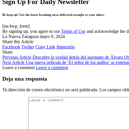
Sign Up For Daily Newsletter
Be keep up! Get the latest breaking news delivered straight to your inbox.
[mc4wp_form]
By signing up, you agree to our
Terms of Use
and acknowledge the da
La Nueva Zaragoza
mayo 9, 2024
Share this Article
Facebook
Twitter
Copy Link
Impresión
Share
Previous Article
Descubre la verdad detrás del asesinato de Álvaro 
Next Article
Una nueva película de ‘El señor de los anillos’ se estren
Leave a comment
Leave a comment
Deja una respuesta
Tu dirección de correo electrónico no será publicada.
Los campos obli