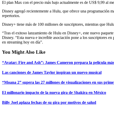
El plan Max con el precio más bajo actualmente es de US$ 9,99 al m
Disney agregó recientemente a Hulu, que ofrece una programación má
repertorios.
Disney+ tiene más de 100 millones de suscriptores, mientras que Hulu
“Tras el exitoso lanzamiento de Hulu en Disney+, este nuevo paquete 
Disney. “Esta nueva e increíble asociación pone a los suscriptores en p
en streaming hoy en día”.
You Might Also Like
“Avatar: Fire and Ash”: James Cameron prepara la película más 
Las canciones de James Taylor inspiran un nuevo musical
“Moana 2” supera las 27 millones de visualizaciones en sus prime
El millonario impacto de la nueva gira de Shakira en México
Billy Joel aplaza fechas de su gira por motivos de salud