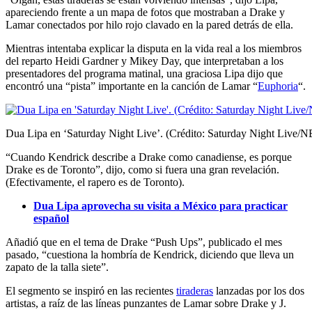
apareciendo frente a un mapa de fotos que mostraban a Drake y
Lamar conectados por hilo rojo clavado en la pared detrás de ella.
Mientras intentaba explicar la disputa en la vida real a los miembros
del reparto Heidi Gardner y Mikey Day, que interpretaban a los
presentadores del programa matinal, una graciosa Lipa dijo que
encontró una “pista” importante en la canción de Lamar “
Euphoria
“.
Dua Lipa en ‘Saturday Night Live’. (Crédito: Saturday Night Live/
“Cuando Kendrick describe a Drake como canadiense, es porque
Drake es de Toronto”, dijo, como si fuera una gran revelación.
(Efectivamente, el rapero es de Toronto).
Dua Lipa aprovecha su visita a México para practicar
español
Añadió que en el tema de Drake “Push Ups”, publicado el mes
pasado, “cuestiona la hombría de Kendrick, diciendo que lleva un
zapato de la talla siete”.
El segmento se inspiró en las recientes
tiraderas
lanzadas por los dos
artistas, a raíz de las líneas punzantes de Lamar sobre Drake y J.