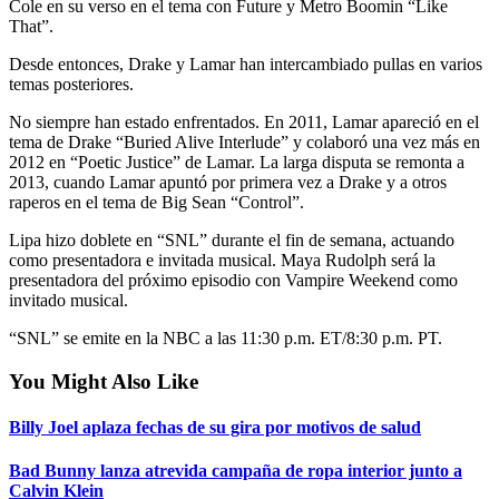
Cole en su verso en el tema con Future y Metro Boomin “Like
That”.
Desde entonces, Drake y Lamar han intercambiado pullas en varios
temas posteriores.
No siempre han estado enfrentados. En 2011, Lamar apareció en el
tema de Drake “Buried Alive Interlude” y colaboró una vez más en
2012 en “Poetic Justice” de Lamar. La larga disputa se remonta a
2013, cuando Lamar apuntó por primera vez a Drake y a otros
raperos en el tema de Big Sean “Control”.
Lipa hizo doblete en “SNL” durante el fin de semana, actuando
como presentadora e invitada musical. Maya Rudolph será la
presentadora del próximo episodio con Vampire Weekend como
invitado musical.
“SNL” se emite en la NBC a las 11:30 p.m. ET/8:30 p.m. PT.
You Might Also Like
Billy Joel aplaza fechas de su gira por motivos de salud
Bad Bunny lanza atrevida campaña de ropa interior junto a
Calvin Klein