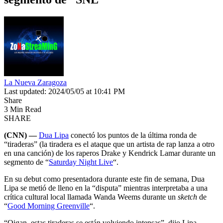
La Nueva Zaragoza
Last updated: 2024/05/05 at 10:41 PM
Share
3 Min Read
SHARE
(CNN) —
Dua Lipa
conectó los puntos de la última ronda de
“tiraderas” (la tiradera es el ataque que un artista de rap lanza a otro
en una canción) de los raperos Drake y Kendrick Lamar durante un
segmento de “
Saturday Night Live
“.
En su debut como presentadora durante este fin de semana, Dua
Lipa se metió de lleno en la “disputa” mientras interpretaba a una
crítica cultural local llamada Wanda Weems durante un
sketch
de
“
Good Morning Greenville
“.
“Oigan, estas tiraderas se están volviendo intensas”, dijo Lipa,