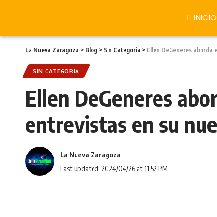
INICIO
La Nueva Zaragoza
>
Blog
>
Sin Categoria
>
Ellen DeGeneres aborda e
SIN CATEGORIA
Ellen DeGeneres abor
entrevistas en su nu
La Nueva Zaragoza
Last updated: 2024/04/26 at 11:52 PM