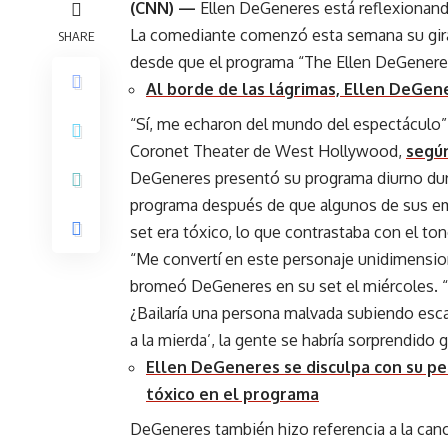
(CNN) —
Ellen DeGeneres está reflexionando
La comediante comenzó esta semana su gira 
SHARE
desde que el programa “The Ellen DeGener
Al borde de las lágrimas, Ellen DeGene
“Sí, me echaron del mundo del espectáculo”
Coronet Theater de West Hollywood,
según
DeGeneres presentó su programa diurno dur
programa después de que algunos de sus em
set era tóxico, lo que contrastaba con el to
“Me convertí en este personaje unidimension
bromeó DeGeneres en su set el miércoles. “¿
¿Bailaría una persona malvada subiendo esc
a la mierda’, la gente se habría sorprendido 
Ellen DeGeneres se disculpa con su pe
tóxico en el programa
DeGeneres también hizo referencia a la canc