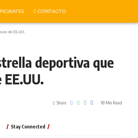
PICIANTES
CONTACTO
mosos de EE.UU.
strella deportiva que
e EE.UU.
Share
18 Min Read
Stay Connected