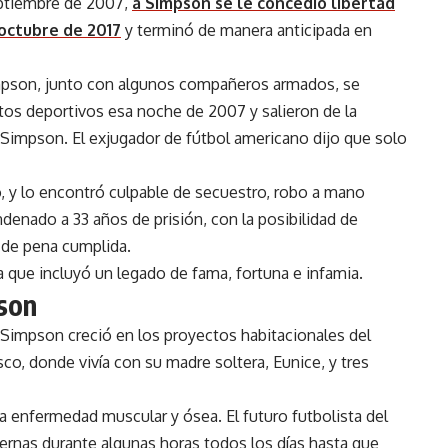
eptiembre de 2007,
a Simpson se le concedió libertad
octubre de 2017
y terminó de manera anticipada en
impson, junto con algunos compañeros armados, se
tos deportivos esa noche de 2007 y salieron de la
 Simpson. El exjugador de fútbol americano dijo que solo
, y lo encontró culpable de secuestro, robo a mano
denado a 33 años de prisión, con la posibilidad de
 de pena cumplida.
a que incluyó un legado de fama, fortuna e infamia.
pson
s Simpson creció en los proyectos habitacionales del
sco, donde vivía con su madre soltera, Eunice, y tres
a enfermedad muscular y ósea. El futuro futbolista del
iernas durante algunas horas todos los días hasta que