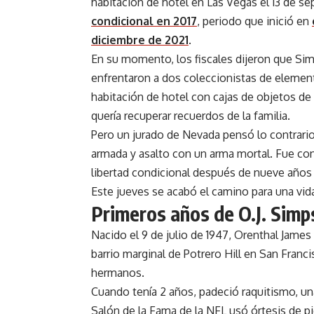
habitación de hotel en Las Vegas el 13 de s
condicional en 2017
, periodo que inició en
diciembre de 2021
.
En su momento, los fiscales dijeron que S
enfrentaron a dos coleccionistas de elemen
habitación de hotel con cajas de objetos de
quería recuperar recuerdos de la familia.
Pero un jurado de Nevada pensó lo contrario
armada y asalto con un arma mortal. Fue con
libertad condicional después de nueve años
Este jueves se acabó el camino para una vid
Primeros años de O.J. Sim
Nacido el 9 de julio de 1947, Orenthal Jame
barrio marginal de Potrero Hill en San Franci
hermanos.
Cuando tenía 2 años, padeció raquitismo, un
Salón de la Fama de la NFL usó órtesis de p