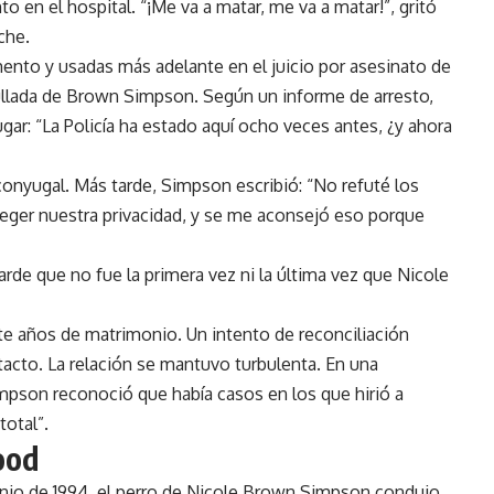
o en el hospital. “¡Me va a matar, me va a matar!”, gritó
che.
ento y usadas más adelante en el juicio por asesinato de
lada de Brown Simpson. Según un informe de arresto,
ugar: “La Policía ha estado aquí ocho veces antes, ¿y ahora
onyugal. Más tarde, Simpson escribió: “No refuté los
teger nuestra privacidad, y se me aconsejó eso porque
rde que no fue la primera vez ni la última vez que Nicole
ete años de matrimonio. Un intento de reconciliación
acto. La relación se mantuvo turbulenta. En una
Simpson reconoció que había casos en los que hirió a
total”.
ood
unio de 1994, el perro de Nicole Brown Simpson condujo