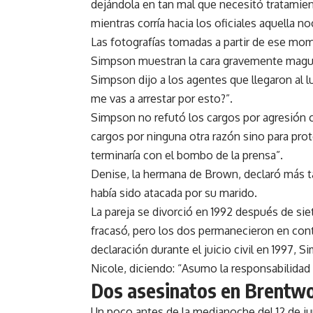
dejándola en tan mal que necesitó tratamient
mientras corría hacia los oficiales aquella no
Las fotografías tomadas a partir de ese mom
Simpson muestran la cara gravemente magul
Simpson dijo a los agentes que llegaron al l
me vas a arrestar por esto?”.
Simpson no refutó los cargos por agresión c
cargos por ninguna otra razón sino para pro
terminaría con el bombo de la prensa”.
Denise, la hermana de Brown, declaró más ta
había sido atacada por su marido.
La pareja se divorció en 1992 después de si
fracasó, pero los dos permanecieron en cont
declaración durante el juicio civil en 1997, 
Nicole, diciendo: “Asumo la responsabilidad 
Dos asesinatos en Brentw
Un poco antes de la medianoche del 12 de j