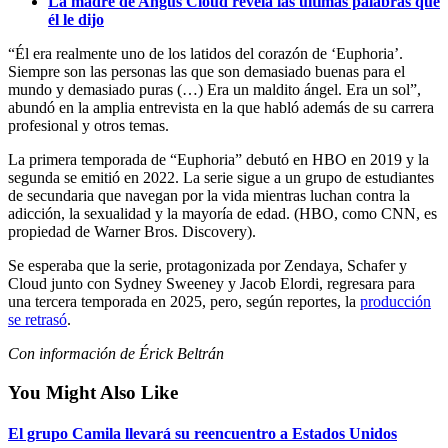
La madre de Angus Cloud revela las últimas palabras que
él le dijo
“Él era realmente uno de los latidos del corazón de ‘Euphoria’.
Siempre son las personas las que son demasiado buenas para el
mundo y demasiado puras (…) Era un maldito ángel. Era un sol”,
abundó en la amplia entrevista en la que habló además de su carrera
profesional y otros temas.
La primera temporada de “Euphoria” debutó en HBO en 2019 y la
segunda se emitió en 2022. La serie sigue a un grupo de estudiantes
de secundaria que navegan por la vida mientras luchan contra la
adicción, la sexualidad y la mayoría de edad. (HBO, como CNN, es
propiedad de Warner Bros. Discovery).
Se esperaba que la serie, protagonizada por Zendaya, Schafer y
Cloud junto con Sydney Sweeney y Jacob Elordi, regresara para
una tercera temporada en 2025, pero, según reportes, la
producción
se retrasó
.
Con información de Érick Beltrán
You Might Also Like
El grupo Camila llevará su reencuentro a Estados Unidos