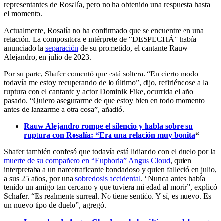
representantes de Rosalía, pero no ha obtenido una respuesta hasta
el momento.
Actualmente, Rosalía no ha confirmado que se encuentre en una
relación. La compositora e intérprete de “DESPECHÁ” había
anunciado la
separación
de su prometido, el cantante Rauw
Alejandro, en julio de 2023.
Por su parte, Shafer comentó que está soltera. “En cierto modo
todavía me estoy recuperando de lo último”, dijo, refiriéndose a la
ruptura con el cantante y actor Dominik Fike, ocurrida el año
pasado. “Quiero asegurarme de que estoy bien en todo momento
antes de lanzarme a otra cosa”, añadió.
Rauw Alejandro rompe el silencio y habla sobre su
ruptura con Rosalía: “Era una relación muy bonita
“
Shafer también confesó que todavía está lidiando con el duelo por la
muerte de su compañero en “Euphoria” Angus Cloud
, quien
interpretaba a un narcotraficante bondadoso y quien falleció en julio,
a sus 25 años, por una
sobredosis accidental
. “Nunca antes había
tenido un amigo tan cercano y que tuviera mi edad al morir”, explicó
Schafer. “Es realmente surreal. No tiene sentido. Y sí, es nuevo. Es
un nuevo tipo de duelo”, agregó.