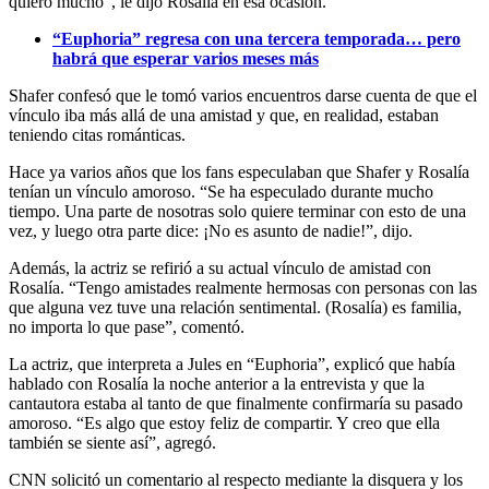
quiero mucho”, le dijo Rosalía en esa ocasión.
“Euphoria” regresa con una tercera temporada… pero
habrá que esperar varios meses más
Shafer confesó que le tomó varios encuentros darse cuenta de que el
vínculo iba más allá de una amistad y que, en realidad, estaban
teniendo citas románticas.
Hace ya varios años que los fans especulaban que Shafer y Rosalía
tenían un vínculo amoroso. “Se ha especulado durante mucho
tiempo. Una parte de nosotras solo quiere terminar con esto de una
vez, y luego otra parte dice: ¡No es asunto de nadie!”, dijo.
Además, la actriz se refirió a su actual vínculo de amistad con
Rosalía. “Tengo amistades realmente hermosas con personas con las
que alguna vez tuve una relación sentimental. (Rosalía) es familia,
no importa lo que pase”, comentó.
La actriz, que interpreta a Jules en “Euphoria”, explicó que había
hablado con Rosalía la noche anterior a la entrevista y que la
cantautora estaba al tanto de que finalmente confirmaría su pasado
amoroso. “Es algo que estoy feliz de compartir. Y creo que ella
también se siente así”, agregó.
CNN solicitó un comentario al respecto mediante la disquera y los