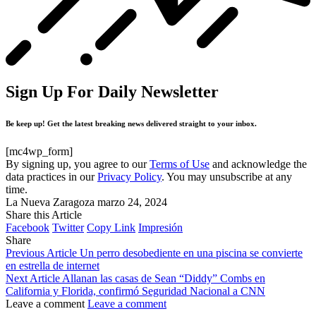
Sign Up For Daily Newsletter
Be keep up! Get the latest breaking news delivered straight to your inbox.
[mc4wp_form]
By signing up, you agree to our
Terms of Use
and acknowledge the
data practices in our
Privacy Policy
. You may unsubscribe at any
time.
La Nueva Zaragoza
marzo 24, 2024
Share this Article
Facebook
Twitter
Copy Link
Impresión
Share
Previous Article
Un perro desobediente en una piscina se convierte
en estrella de internet
Next Article
Allanan las casas de Sean “Diddy” Combs en
California y Florida, confirmó Seguridad Nacional a CNN
Leave a comment
Leave a comment