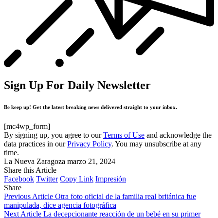
Sign Up For Daily Newsletter
Be keep up! Get the latest breaking news delivered straight to your inbox.
[mc4wp_form]
By signing up, you agree to our
Terms of Use
and acknowledge the
data practices in our
Privacy Policy
. You may unsubscribe at any
time.
La Nueva Zaragoza
marzo 21, 2024
Share this Article
Facebook
Twitter
Copy Link
Impresión
Share
Previous Article
Otra foto oficial de la familia real británica fue
manipulada, dice agencia fotográfica
Next Article
La decepcionante reacción de un bebé en su primer