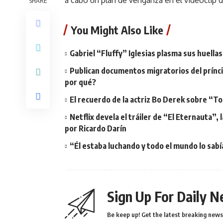
a cabo un plan de venganza en el videoclip d
SHARE
You Might Also Like
Gabriel “Fluffy” Iglesias plasma sus huell
Publican documentos migratorios del prínci
por qué?
El recuerdo de la actriz Bo Derek sobre “To
Netflix devela el tráiler de “El Eternauta”,
por Ricardo Darín
“Él estaba luchando y todo el mundo lo sab
Sign Up For Daily N
Be keep up! Get the latest breaking news 