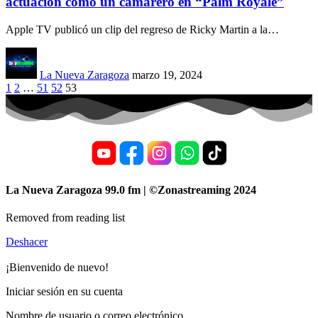
actuación como un camarero en “Palm Royale”
Apple TV publicó un clip del regreso de Ricky Martin a la
…
La Nueva Zaragoza
marzo 19, 2024
1
2
…
51
52
53
La Nueva Zaragoza 99.0 fm | ©Zonastreaming 2024
Removed from reading list
Deshacer
¡Bienvenido de nuevo!
Iniciar sesión en su cuenta
Nombre de usuario o correo electrónico